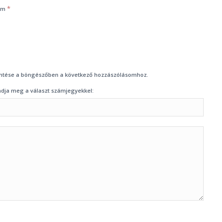
*
cím
ntése a böngészőben a következő hozzászólásomhoz.
adja meg a választ számjegyekkel: