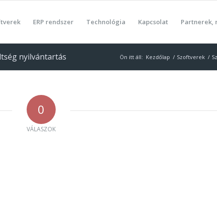
ftverek
ERP rendszer
Technológia
Kapcsolat
Partnerek, 
tség nyilvántartás
Ön itt áll:
Kezdőlap
/
Szoftverek
/
Sz
0
VÁLASZOK