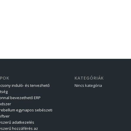
APOK
KATEGÓRIÁK
acsony induló- és tervezhető
Nincs kategória
ltség
onnal bevezethető ERP
ndszer
rebellum egynapos sebészeti
oftver
yszerű adatkezelés
yszerű hozzáférés az