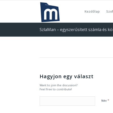
Kezdőlap
Szo
SzlaMan – egyszerűsített számla és köl
Hagyjon egy választ
Want to join the discussion?
Feel free to contribute!
*
Név