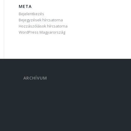
META
Bejelentkezés
Bejegyzések hírcsatorna
Hozzászólások hírcsatorna
WordPress Magyarország
ARCHÍVUM