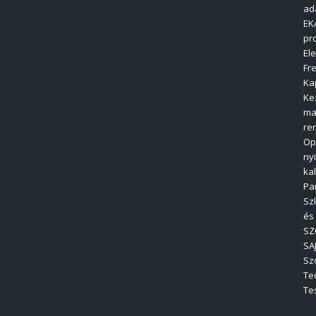
ad
EK
pr
El
Fre
Ka
Ke
ma
re
Op
ny
ka
Pa
Sz
és
SZ
SA
Sz
Te
Tes