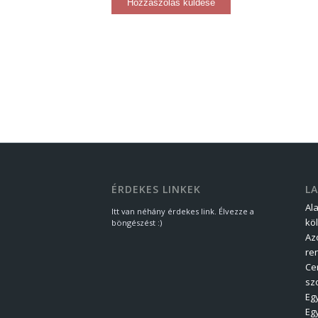
ÉRDEKES LINKEK
L
Al
Itt van néhány érdekes link. Élvezze a
kö
böngészést :)
Az
re
Ce
sz
Eg
Eg