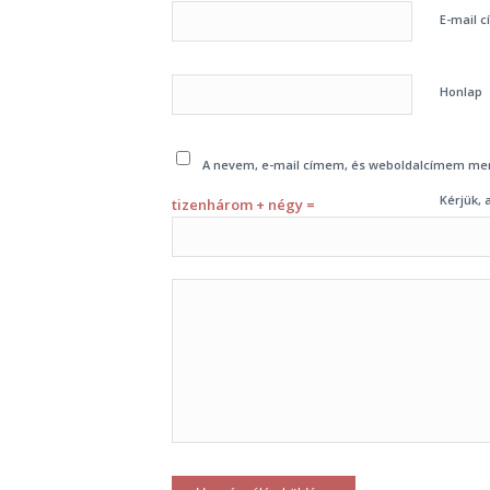
E-mail 
Honlap
A nevem, e-mail címem, és weboldalcímem me
Kérjük, 
tizenhárom + négy =