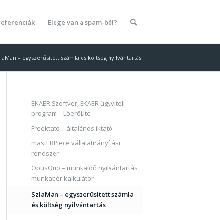
referenciák
Elege van a spam-ből?
laMan – egyszerűsített számla és költség nyilvántartás
EKAER Szoftver, EKAER ügyviteli
program – LőerőLite
Freektato – általános iktató
mastERPiece vállalatirányítási
rendszer
OpusQuo – munkaidő nyilvántartás,
munkabér kalkulátor
SzlaMan – egyszerűsített számla
és költség nyilvántartás