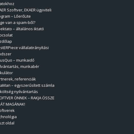
atokhoz
AER Szoftver, EKAER ügyviteli
ogram – LőerőLite
ege van a spam-ből?
ektato – általános iktató
pcsolat
zdőlap
stERPiece vállalatirányítási
ndszer
usQuo – munkaidő
ilvántartás, munkabér
lkulátor
rtnerek, referenciák
laMan – egyszerűsített számla
 költség nyilvántartás
OFTVER ÖNNEK – RAKJA ÖSSZE
JÁT MAGÁNAK!
oftverek
chnológia
zt oldal