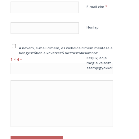
*
E-mail cím
Honlap
A nevem, e-mail címem, és weboldalcímem mentése a
böngészőben a következő hozzászólásomhoz.
Kérjük, adja
1 × 4 =
meg a választ
számjegyekkel: