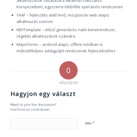
alkalmazások futtatására alkalmas hálózatos
környezetben, egyszerre többféle operációs rendszeren
YAAF – fejlesztés alatt levő, reszponzív web alapú
alkalmazás szerver
MDITemplate – előző generációs natív keretrendszer,
régebbi alkalmazások számára
Majorforms – android alapú, offline módban is
működőképes adatgyűjtő rendszerek fejlesztéséhez
0
VÁLASZOK
Hagyjon egy választ
Want to join the discussion?
Feel free to contribute!
*
Név