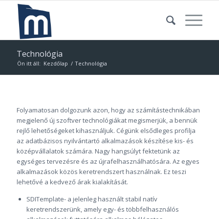
Technológia
Ön itt áll:
Kezdőlap
/
Technológia
Folyamatosan dolgozunk azon, hogy az számítástechnikában
megjelenő új szoftver technológiákat megismerjük, a bennük
rejlő lehetőségeket kihasználjuk. Cégünk elsődleges profilja
az adatbázisos nyilvántartó alkalmazások készítése kis- és
középvállalatok számára. Nagy hangsúlyt fektetünk az
egységes tervezésre és az újrafelhasználhatósára. Az egyes
alkalmazások közös keretrendszert használnak. Ez teszi
lehetővé a kedvező árak kialakítását.
SDITemplate- a jelenleg használt stabil natív
keretrendszerünk, amely egy- és többfelhasználós