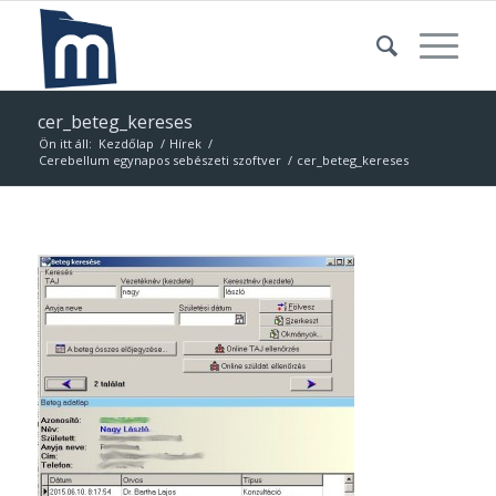
cer_beteg_kereses
Ön itt áll:
Kezdőlap
/
Hírek
/
Cerebellum egynapos sebészeti szoftver
/
cer_beteg_kereses