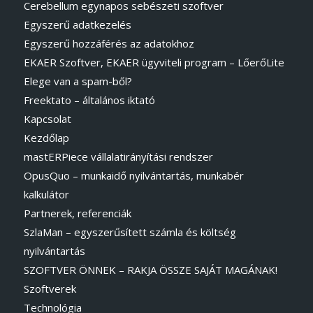
Cerebellum egynapos sebészeti szoftver
Egyszerű adatkezelés
Egyszerű hozzáférés az adatokhoz
EKAER Szoftver, EKAER ügyviteli program – LőerőLite
Elege van a spam-ből?
Freektato – általános iktató
Kapcsolat
Kezdőlap
mastERPiece vállalatirányítási rendszer
OpusQuo – munkaidő nyilvántartás, munkabér
kalkulátor
Partnerek, referenciák
SzlaMan – egyszerűsített számla és költség
nyilvántartás
SZOFTVER ÖNNEK – RAKJA ÖSSZE SAJÁT MAGÁNAK!
Szoftverek
Technológia