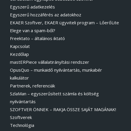
Egyszerű adatkezelés
Egyszerű hozzáférés az adatokhoz
EKAER Szoftver, EKAER ügyviteli program – LőerőLite
Elege van a spam-ből?
Freektato – általános iktató
Kapcsolat
Kezdőlap
mastERPiece vállalatirányítási rendszer
OpusQuo – munkaidő nyilvántartás, munkabér
kalkulátor
Partnerek, referenciák
SzlaMan – egyszerűsített számla és költség
nyilvántartás
SZOFTVER ÖNNEK – RAKJA ÖSSZE SAJÁT MAGÁNAK!
Szoftverek
Technológia