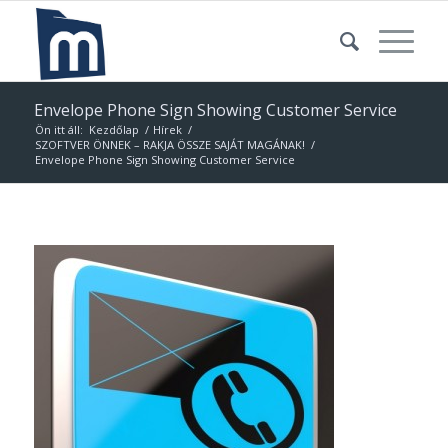
Envelope Phone Sign Showing Customer Service
Ön itt áll:
Kezdőlap
/
Hírek
/
SZOFTVER ÖNNEK – RAKJA ÖSSZE SAJÁT MAGÁNAK!
/
Envelope Phone Sign Showing Customer Service