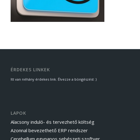
ÉRDEKES LINKEK
Itt van néhány érdekes link. Élvezze a böngészést :)
LAPOK
Alacsony induló- és tervezhető költség
Azonnal bevezethető ERP rendszer
Cerebellum egynapos sebészeti szoftver