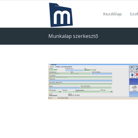
Kezdőlap
Szo
Munkalap szerkesztő