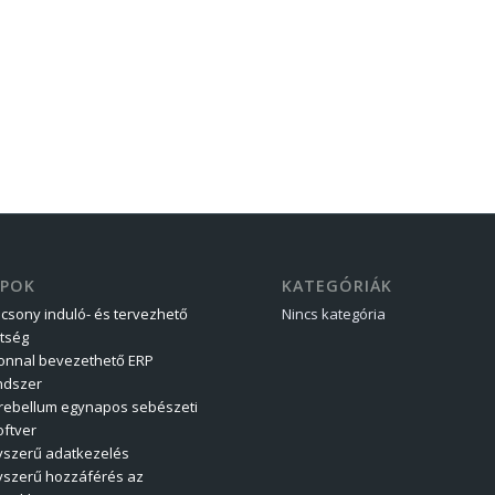
APOK
KATEGÓRIÁK
acsony induló- és tervezhető
Nincs kategória
ltség
onnal bevezethető ERP
ndszer
rebellum egynapos sebészeti
oftver
yszerű adatkezelés
yszerű hozzáférés az