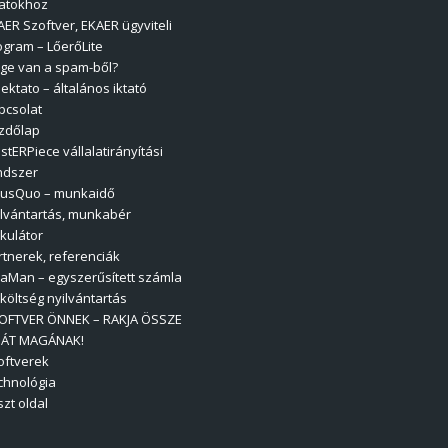
atokhoz
AER Szoftver, EKAER ügyviteli
ogram – LőerőLite
ege van a spam-ből?
ektato – általános iktató
pcsolat
zdőlap
stERPiece vállalatirányítási
ndszer
usQuo – munkaidő
ilvántartás, munkabér
lkulátor
rtnerek, referenciák
laMan – egyszerűsített számla
 költség nyilvántartás
OFTVER ÖNNEK – RAKJA ÖSSZE
JÁT MAGÁNAK!
oftverek
chnológia
zt oldal