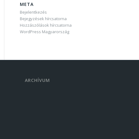
META
Bejelentkezés
Bejegyzések hírcsatorna
Hozzászólások hírcsatorna
WordPress Magyarország
ARCHÍVUM