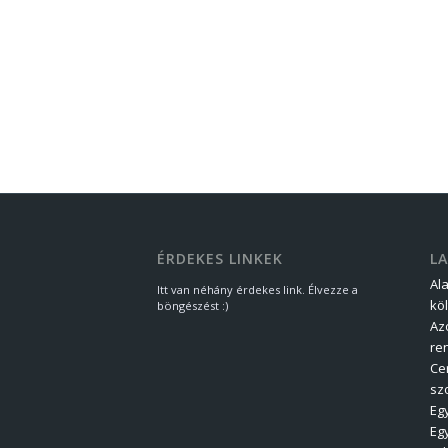
ÉRDEKES LINKEK
L
Al
Itt van néhány érdekes link. Élvezze a
kö
böngészést :)
Az
re
Ce
sz
Eg
Eg