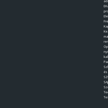
ad
EK
pr
El
Fre
Ka
Ke
ma
re
Op
ny
ka
Pa
Sz
és
SZ
SA
Sz
Te
Tes