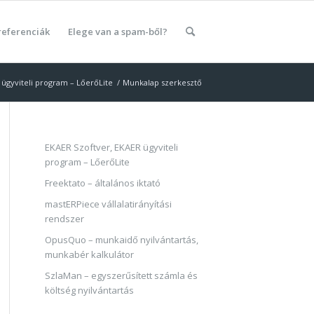
referenciák
Elege van a spam-ből?
 ügyviteli program – LőerőLite
/
Munkalap szerkesztő
EKAER Szoftver, EKAER ügyviteli
program – LőerőLite
Freektato – általános iktató
mastERPiece vállalatirányítási
rendszer
OpusQuo – munkaidő nyilvántartás,
munkabér kalkulátor
SzlaMan – egyszerűsített számla és
költség nyilvántartás