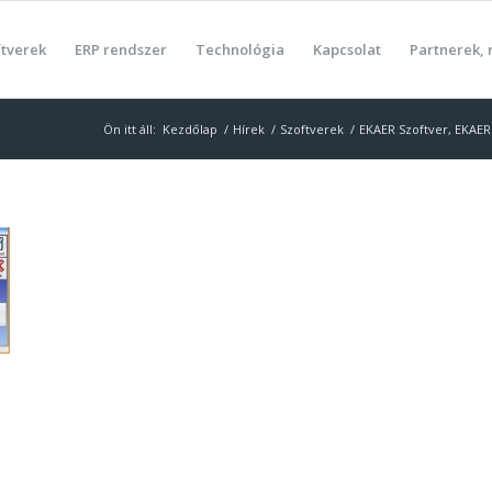
ftverek
ERP rendszer
Technológia
Kapcsolat
Partnerek, 
Ön itt áll:
Kezdőlap
/
Hírek
/
Szoftverek
/
EKAER Szoftver, EKAER