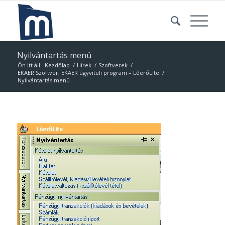
Nyilvántartás menü
Ön itt áll:
Kezdőlap
/
Hírek
/
Szoftverek
/
EKAER Szoftver, EKAER ügyviteli program – LőerőLite
/
Nyilvántartás menü