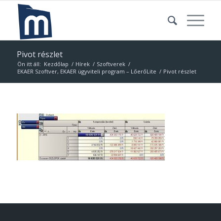
Pivot részlet
Ön itt áll:
Kezdőlap
/
Hírek
/
Szoftverek
/
EKAER Szoftver, EKAER ügyviteli program – LőerőLite
/
Pivot részlet