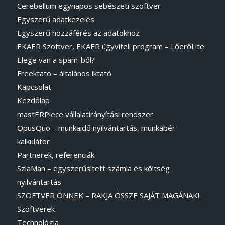
Cerebellum egynapos sebészeti szoftver
Egyszerű adatkezelés
Egyszerű hozzáférés az adatokhoz
EKAER Szoftver, EKAER ügyviteli program – LőerőLite
Elege van a spam-ből?
Freektato – általános iktató
Kapcsolat
Kezdőlap
mastERPiece vállalatirányítási rendszer
OpusQuo – munkaidő nyilvántartás, munkabér
kalkulátor
Partnerek, referenciák
SzlaMan – egyszerűsített számla és költség
nyilvántartás
SZOFTVER ÖNNEK – RAKJA ÖSSZE SAJÁT MAGÁNAK!
Szoftverek
Technológia