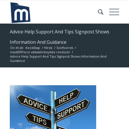
Advice Help Support And Tips Signpost Shows
Information And Guidance
Ön itt áll:
Kezdőlap
/
Hírek
/
Szoftverek
/
mastERPiece vállalatirányítási rendszer
/
Advice Help Support And Tips Signpost Shows Information And
Guidance