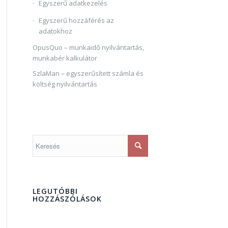
Egyszerű adatkezelés
Egyszerű hozzáférés az
adatokhoz
OpusQuo – munkaidő nyilvántartás,
munkabér kalkulátor
SzlaMan – egyszerűsített számla és
költség nyilvántartás
LEGUTÓBBI
HOZZÁSZÓLÁSOK