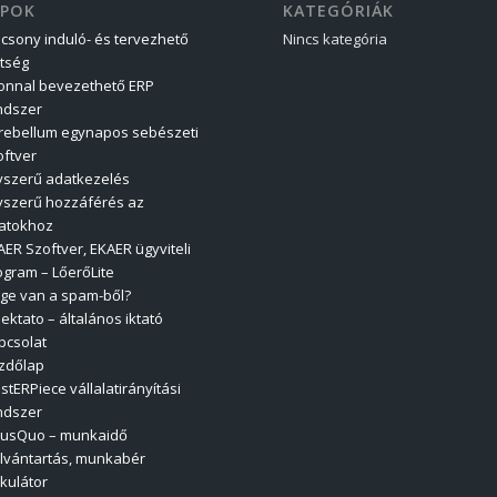
APOK
KATEGÓRIÁK
acsony induló- és tervezhető
Nincs kategória
ltség
onnal bevezethető ERP
ndszer
rebellum egynapos sebészeti
oftver
yszerű adatkezelés
yszerű hozzáférés az
atokhoz
AER Szoftver, EKAER ügyviteli
ogram – LőerőLite
ege van a spam-ből?
ektato – általános iktató
pcsolat
zdőlap
stERPiece vállalatirányítási
ndszer
usQuo – munkaidő
ilvántartás, munkabér
lkulátor