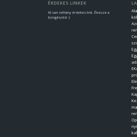
ÉRDEKES LINKEK
L
Al
Itt van néhány érdekes link. Élvezze a
kö
böngészést :)
Az
re
Ce
sz
Eg
Eg
ad
EK
pr
El
Fre
Ka
Ke
ma
re
Op
ny
ka