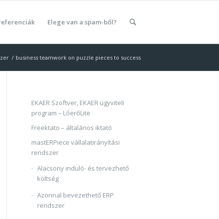
referenciák
Elege van a spam-ből?
szer
/
business teamwork on puzzle pieces to success
EKAER Szoftver, EKAER ügyviteli
program – LőerőLite
Freektato – általános iktató
mastERPiece vállalatirányítási
rendszer
Alacsony induló- és tervezhető
költség
Azonnal bevezethető ERP
rendszer