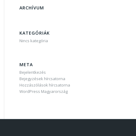
ARCHÍVUM
KATEGÓRIÁK
Nincs kategória
META
Bejelentkezés
Bejegyzések hírcsatorna
Hozzászólások hírcsatorna
WordPress Magyarország